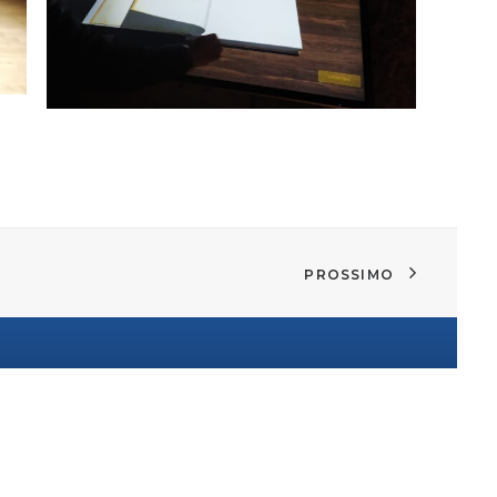
PROSSIMO
DOCONLINE srl
Viale del Basento 114, 85100 Potenza
info@doconline.it
tel. 0971 56244 fax. 0971 601120