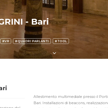
RINI - Bari
#VR
#QUADRI PARLANTI
#TOOL
ari
Allestimento multimediale presso il Portic
Bari. Installazioni di beacons, realizzazione
zzazione del