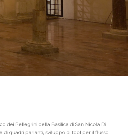
o dei Pellegrini della Basilica di San Nicola Di
 di quadri parlanti, sviluppo di tool per il flusso